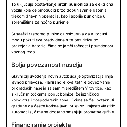
To uključuje postavljanje
brzih punionica
za električna
vozila koje će omogućiti brzo dopunjavanje baterija
tijekom dnevnih operacija, kao i sporije punionice u
spremištima za noćno punjenje.
Strateški raspored punionica osigurava da autobusi
mogu pokriti sve predviđene rute bez rizika od
pražnjenja baterija, čime se jamči točnost i pouzdanost
voznog reda.
Bolja povezanost naselja
Glavni cilj uvođenja novih autobusa je optimizacija linija
javnog prijevoza. Planirano je kvalitetnije povezivanje
prigradskih naselja sa samim središtem Virovitice, kao i
s ključnim točkama poput bolnice, željezničkog
kolodvora i gospodarskih zona. Ovime se želi potaknuti
građane da češće koriste javni prijevoz umjesto vlastitih
automobila, čime se dodatno smanjuju prometne gužve.
Financiranje projekta