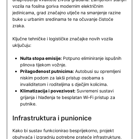
vozila na fosilna goriva modernim električnim
jedinicama, grad značajno utječe na smanjenje razine
buke u urbanim sredinama te na očuvanje čistoće
zraka.
Ključne tehničke i logističke značajke novih vozila
uključuju:
Nulta stopa emisije:
Potpuno eliminiranje ispušnih
plinova tijekom vožnje.
Prilagođenost putnicima:
Autobusi su opremljeni
niskim podom za lakši pristup osobama s
invaliditetom i roditeljima s dječjim kolicima.
Klimatizacija i povezivost:
Suvremeni sustavi
grijanja i hlađenja te besplatan Wi-Fi pristup za
putnike.
Infrastruktura i punionice
Kako bi sustav funkcionirao besprijekorno, projekt
obuhvaća i izgradnju potrebne prateće infrastrukture.