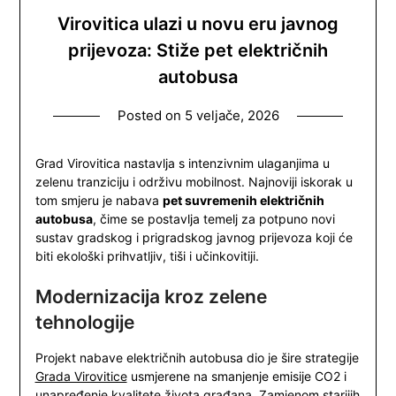
Virovitica ulazi u novu eru javnog
prijevoza: Stiže pet električnih
autobusa
Posted on
5 veljače, 2026
Grad Virovitica nastavlja s intenzivnim ulaganjima u
zelenu tranziciju i održivu mobilnost. Najnoviji iskorak u
tom smjeru je nabava
pet suvremenih električnih
autobusa
, čime se postavlja temelj za potpuno novi
sustav gradskog i prigradskog javnog prijevoza koji će
biti ekološki prihvatljiv, tiši i učinkovitiji.
Modernizacija kroz zelene
tehnologije
Projekt nabave električnih autobusa dio je šire strategije
Grada Virovitice
usmjerene na smanjenje emisije CO2 i
unapređenje kvalitete života građana. Zamjenom starijih