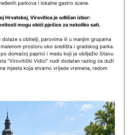
ređenih parkova i lokalne gastro scene.
j Hrvatskoj, Virovitica je odličan izbor:
tosti mogu obići pješice za nekoliko sati.
 dolaze s obitelji, parovima ili u manjim grupama
no malenom prostoru oko središta i gradskog parka.
 po domaćoj paprici i medu koji je obilježio čitavu
ta “Virovitički Vidici” nudi dodatan razlog za duži
ana mjesta koja stvarno vrijede vremena, redom