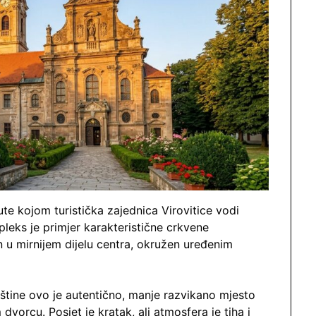
te kojom turistička zajednica Virovitice vodi
pleks je primjer karakteristične crkvene
n u mirnijem dijelu centra, okružen uređenim
baštine ovo je autentično, manje razvikano mjesto
vorcu. Posjet je kratak, ali atmosfera je tiha i