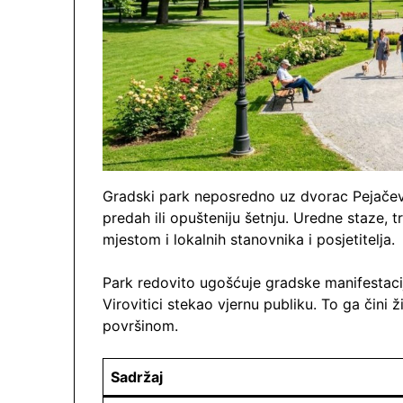
Gradski park neposredno uz dvorac Pejačević
predah ili opušteniju šetnju. Uredne staze, 
mjestom i lokalnih stanovnika i posjetitelja.
Park redovito ugošćuje gradske manifestacij
Virovitici stekao vjernu publiku. To ga čin
površinom.
Sadržaj