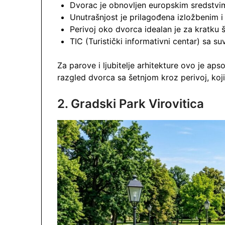
Dvorac je obnovljen europskim sredstvima 
Unutrašnjost je prilagođena izložbenim i
Perivoj oko dvorca idealan je za kratku š
TIC (Turistički informativni centar) sa s
Za parove i ljubitelje arhitekture ovo je aps
razgled dvorca sa šetnjom kroz perivoj, koji
2. Gradski Park Virovitica