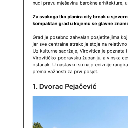
nudi pravu mješavinu barokne arhitekture, u
Za svakoga tko planira city break u sjeverno
kompaktan grad u kojemu se glavne znameni
Grad je posebno zahvalan posjetiteljima koji
jer sve centralne atrakcije stoje na relativ
Uz kulturne sadržaje, Virovitica je poznata i
Virovitičko-podravsku županiju, a vinska ces
ostanak. U nastavku su najpreciznije rangir
prema važnosti za prvi posjet.
1. Dvorac Pejačević