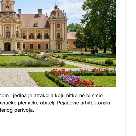
om i jedina je atrakcija koju nitko ne bi smio
vitičke plemićke obitelji Pejačević arhitektonski
đenog perivoja.