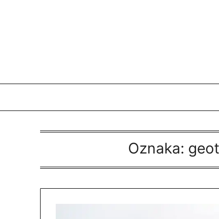
Skip
to
content
Oznaka:
geot