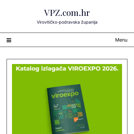
Skip
VPZ.com.hr
to
content
Virovitičko-podravska županija
Menu